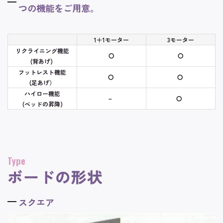
つの機能をご用意。
1＋1モーター
3モーター
リクライニング機能
〇
〇
(背あげ)
フットレスト機能
〇
〇
(足あげ）
ハイロー機能
－
〇
(ベッドの昇降)
Type
ボードの形状
スクエア