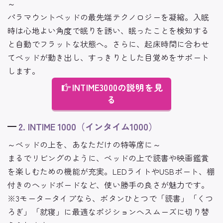
～
パラマウントベッドの最先端テクノロジーを凝縮。入眠
時は心地よい角度で眠りを誘い、眠ったことを検知する
と自動でフラットな状態へ。さらに、起床時間に合わせ
てベッドが動き出し、すっきりとした目覚めをサポート
します。
INTIME3000の説明を見
る
2. INTIME 1000（インタイム1000）
～ベッドの上を、あなただけの特等席に～
まるでリビングのように、ベッドの上で読書や映画鑑賞
を楽しむための機能が充実。LEDライトやUSBポート、棚
付きのヘッドボードなど、使い勝手の良さが魅力です。
※3モータータイプなら、ボタンひとつで「読書」「くつ
ろぎ」「就寝」に最適なポジションへスムーズに切り替