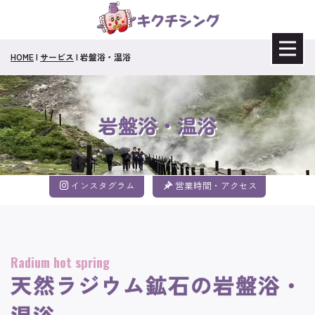
HOME
|
サービス
|
岩盤浴・温浴
岩盤浴・温浴
インスタグラム
営業時間・アクセス
Radium hot spring
天然ラジウム鉱石の岩盤浴・
温浴